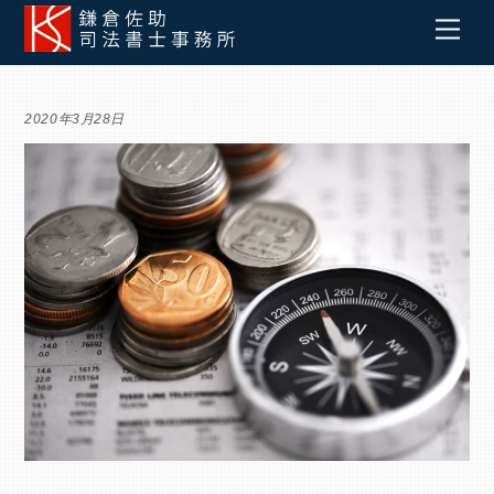
Skip
Men
to
content
2020年3月28日