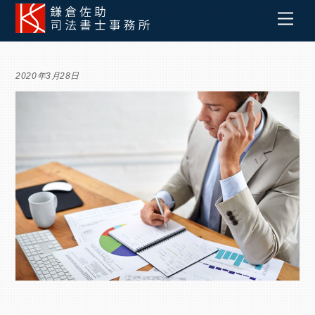
Skip
Men
to
content
2020年3月28日