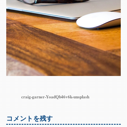
craig-garner-YoadQb46v6k-unsplash
コメントを残す