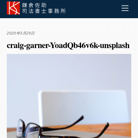
Skip
Men
to
content
2020年3月29日
craig-garner-YoadQb46v6k-unsplash